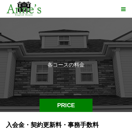
各
コ
ー
ス
の
料
金
PRICE
入会金・契約更新料・事務手数料