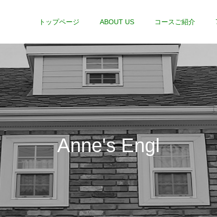
トップページ
ABOUT US
コースご紹介
A
n
n
e
'
s
E
n
g
l
i
s
h
H
o