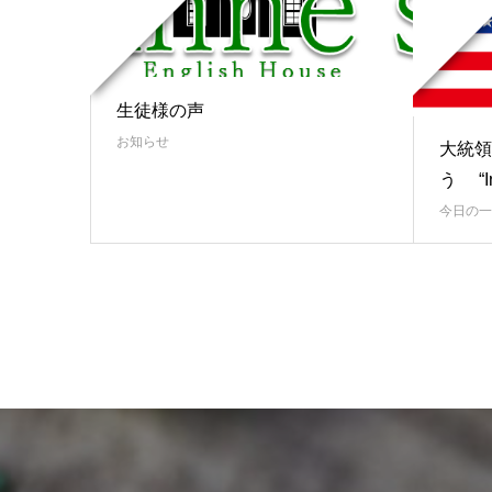
生徒様の声
お知らせ
大統領
う “In
今日の一