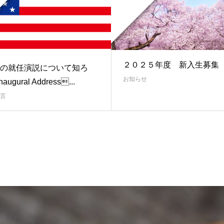
２０２５年度 新入生募集
の就任演説について知ろ
お知らせ
augural Address...
言