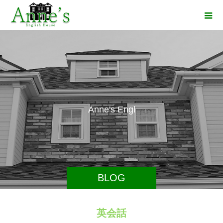
A
n
n
e
'
s
E
n
g
l
i
s
BLOG
英会話