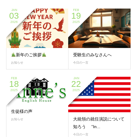
JAN
FEB
03
19
2026
2025
新年のご挨拶
受験生のみなさんへ
お知らせ
今日の一言
FEB
JAN
18
22
2025
2025
生徒様の声
大統領の就任演説について
お知らせ
知ろう “In...
今日の一言