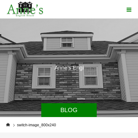
A
n
n
e
'
s
E
n
g
l
i
s
BLOG
switch-image_800x240